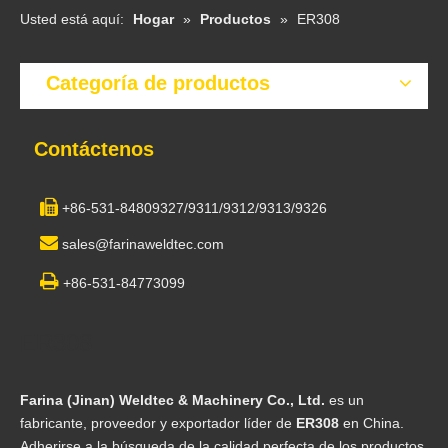
Usted está aquí:
Hogar
»
Productos
»
ER308
Categoría de productos
Contáctenos

+86-531-84809327/9311/9312/9313/9326

sales@farinaweldtec.com

+86-531-84773099
ER308
Farina (Jinan) Weldtec & Machinery Co., Ltd.
es un
fabricante, proveedor y exportador líder de
ER308
en China.
Adherirse a la búsqueda de la calidad perfecta de los productos,