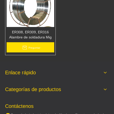
ER308, ER309, ER316
Alambre de soldadura Mig
Alambre de soldadura de
acero inoxidable
Preguntar
Enlace rápido
Categorías de productos
Contáctenos