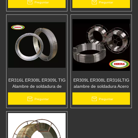
inoxidable
/ carrete
Preguntar
Preguntar
ER316L ER308L ER309L TIG
ER309L ER308L ER316LTIG
Alambre de soldadura de
alambre de soldadura Acero
acero inoxidable FARINA
inoxidable Alambre de
soldadura
Preguntar
Preguntar