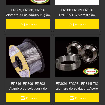
ER309, ER308, ER316
ER308 ER309 ER316
Alambre de soldadura Mig de
FARINA TIG Alambre de
acero inoxidable Alambre 1kg
soldadura de acero
/ carrete
inoxidable
Preguntar
Preguntar
ER316, ER309, ER308
ER309L ER308L ER316LTIG
Alambre de soldadura de
alambre de soldadura Acero
acero inoxidable Mig 1kg 5kg
inoxidable Alambre de
15kg
soldadura
Preguntar
Preguntar