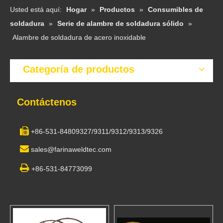
Usted está aquí:
Hogar
»
Productos
»
Consumibles de
soldadura
»
Serie de alambre de soldadura sólido
»
Alambre de soldadura de acero inoxidable
Categoría de productos
Contáctenos

+86-531-84809327/9311/9312/9313/9326

sales@farinaweldtec.com

+86-531-84773099