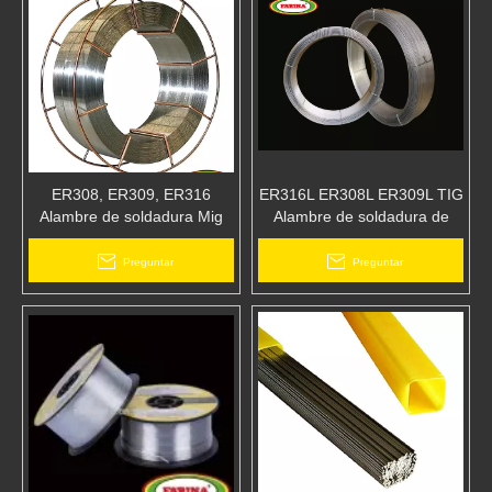
ER308, ER309, ER316
ER316L ER308L ER309L TIG
Alambre de soldadura Mig
Alambre de soldadura de
Alambre de soldadura de
acero inoxidable FARINA
acero inoxidable
Preguntar
Preguntar