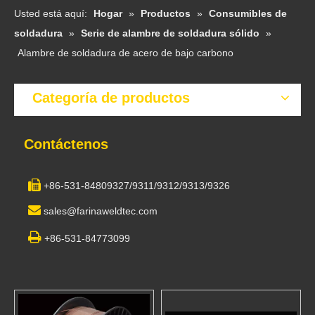
Usted está aquí:
Hogar
»
Productos
»
Consumibles de
soldadura
»
Serie de alambre de soldadura sólido
»
Alambre de soldadura de acero de bajo carbono
Categoría de productos
Contáctenos

+86-531-84809327/9311/9312/9313/9326

sales@farinaweldtec.com

+86-531-84773099