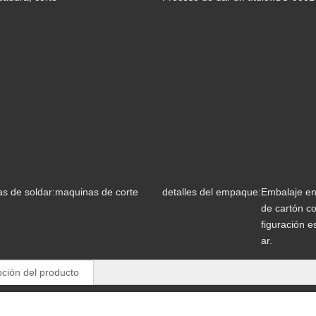
s de soldar:
maquinas de corte
detalles del empaque:
Embalaje en
de cartón c
figuración e
ar.
pción del producto