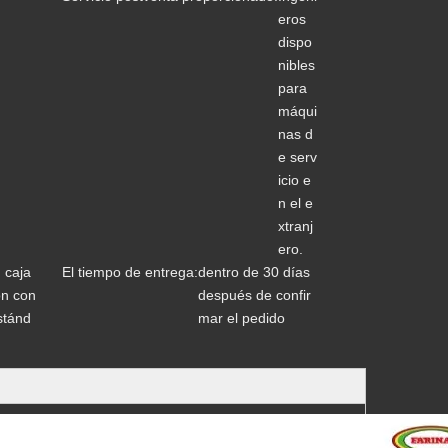
eros
dispo
nibles
para
máqui
nas d
e serv
icio e
n el e
xtranj
ero.
 caja
El tiempo de entrega:
dentro de 30 días
on con
después de confir
stánd
mar el pedido