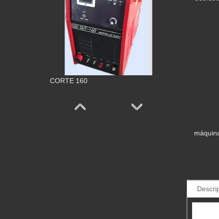
MIG200 MIG350 MIG400 MIG 500
máquina
Descri