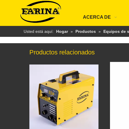
ACERCA DE
Usted está aquí:
Hogar
»
Productos
»
Equipos de s
Productos relacionados
Máquina de soldadura MIG de núcleo de flujo dingital MIG 255/275B/285B/295B