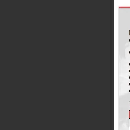
Máquina de soldadura por puntos DN Series-100
WSM315