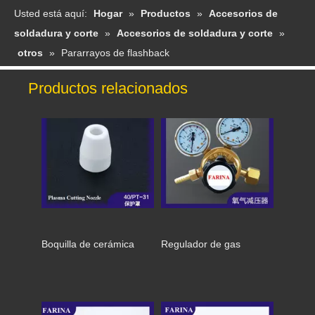
Usted está aquí:
Hogar
»
Productos
»
Accesorios de
soldadura y corte
»
Accesorios de soldadura y corte
»
otros
»
Pararrayos de flashback
Productos relacionados
Boquilla de cerámica
Regulador de gas
Conector de cable Socker y enchufe
Soporte para puntas de contacto