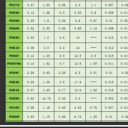
FD450
FD212