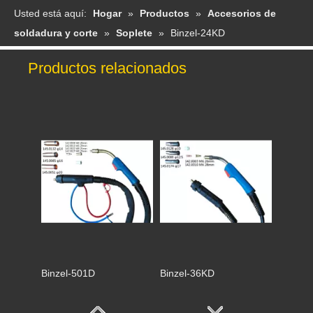
Usted está aquí:
Hogar
»
Productos
»
Accesorios de
soldadura y corte
»
Soplete
»
Binzel-24KD
Productos relacionados
Antorcha TIG -WP80
Antorcha TIG -WP18
Binzel-501D
Binzel-36KD