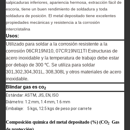
salpicaduras inferiores, apariencia hermosa, extracción fácil de
Alambre de soldadura de acero inoxidable con núcleo de fundente E309LT1-1
Alambre de soldadura de acero inoxidable con núcleo de fundente E308LT1-1
escoria, tiene un buen rendimiento de soldadura y toda
soldadura de posición. El metal depositado tiene excelentes
propiedades mecánicas y resistencia a la corrosión
intercristalina
Usos:
Utilizado para soldar a la corrosión resistente a la
corrosión 06CR19NI10, 07CR19NI11TI Estructuras de
acero inoxidable y la temperatura de trabajo debe estar
por debajo de 300 ℃. Se utiliza para soldar
301,302,304,301L, 308,308L y otros materiales de acero
inoxidable.
Blindar gas es co
2
FS430
FS410
Estándar: ASTM, JIS, EN, ISO
Diámetro: 1.2 mm, 1.4 mm, 1.6 mm
Embalaje: 5 kgs, 12.5 kgs de peso por carrete
Composición química del metal depositado (%) (CO
Gas
2
de protección)