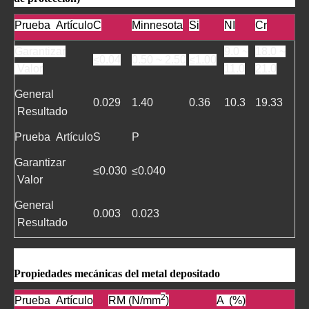
Prueba Artículo
C
Minnesota
Si
NI
Cr
Garantizar
9.0 ~
18.0 ~
≤0.04
0.50 ~ 2.50
≤1.00
Valor
11.0
21.0
General
0.029
1.40
0.36
10.3
19.33
Resultado
Prueba Artículo
S
P
Garantizar
≤0.030
≤0.040
Valor
General
0.003
0.023
Resultado
Propiedades mecánicas del metal depositado
2
Prueba Artículo
RM (N/mm
)
A (%)