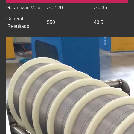
Garantizar Valor
> = 520
> = 35
General
550
43.5
Resultado