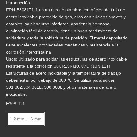
Introducción:
FRN-E308LT1-1 es un tipo de alambre con núcleo de flujo de
Alambre de soldadura con núcleo fundente de acero inoxidable E309LT-1, compre máscaras desechables de envío de alambre sin cargo
E309LT-1 Cable de soldadura con flujo de acero inoxidable, compre alambre envíe máscaras desechables sin cargo
acero inoxidable protegido de gas, arco con núcleos suaves y
estables, salpicaduras inferiores, apariencia hermosa,
eliminación fácil de escoria, tiene un buen rendimiento de
soldadura y toda la soldadura de posición. El metal depositado
tiene excelentes propiedades mecánicas y resistencia a la
corrosión intercristalina
Usos: Utilizado para soldar las estructuras de acero inoxidable
resistente a la corrosión 06CR19NI10, 07CR19NI11TI
Estructuras de acero inoxidable y la temperatura de trabajo
deben estar por debajo de 300 ℃. Se utiliza para soldar
301,302,304,301L, 308,308L y otros materiales de acero
inoxidable.
Alta calidad de CO2 de flujo de acero inoxidable blindado alambre de soldadura con núcleo de AWS E309LT1-1
Alambre de acero inoxidable de gas blindado alambre tubular de alambre AWS E308LT1-1 arco de soldadura Mig
E308LT-1:
1.2 mm, 1.6 mm