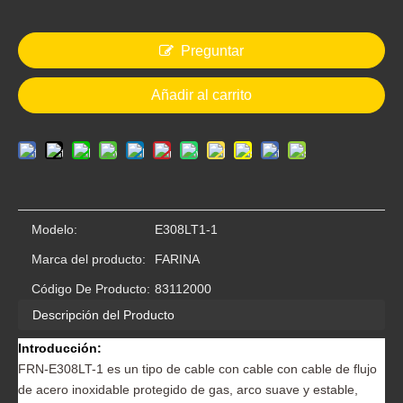
Preguntar
Añadir al carrito
la fábrica de China flujo de acero inoxidable E316LT1-1 alambre con núcleo
Alambre de soldadura de acero inoxidable con núcleo de fundente E316LT1-1
Modelo:
E308LT1-1
Marca del producto:
FARINA
Código De Producto:
83112000
Descripción del Producto
Introducción:
FRN-E308LT-1 es un tipo de cable con cable con cable de flujo
de acero inoxidable protegido de gas, arco suave y estable,